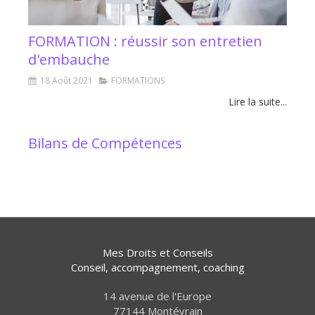
FORMATION : réussir son entretien
d'embauche
18 Août 2021
FORMATIONS
Lire la suite...
Bilans de Compétences
Mes Droits et Conseils
Conseil, accompagnement, coaching
14 avenue de l'Europe
77144
Montévrain