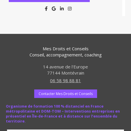
Mes Droits et Conseils
Conseil, accompagnement, coaching
14 avenue de l'Europe
77144
Montévrain
06 58 98 88 81
Contacter Mes Droits et Conseils
Organisme de formation 100 % distanciel en France
métropolitaine et DOM-TOM – Interventions entreprises en
présentiel en Île-de-France et à distance sur l’ensemble du
territoire.