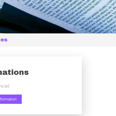
ces
ations
nciel
e formation