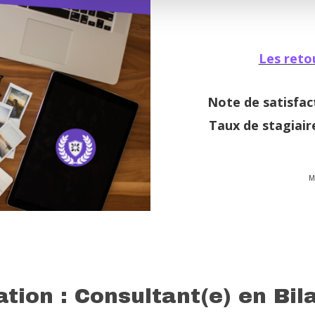
Les reto
Note de satisfac
Taux de stagiair
M
tion : Consultant(e) en Bil