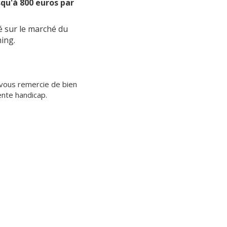
squ'à 800 euros par
é sur le marché du
ing.
e vous remercie de bien
ente handicap.