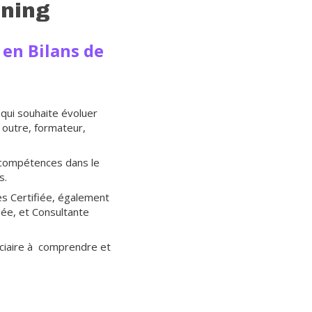
rning
 en Bilans de
qui souhaite évoluer
 outre, formateur,
s compétences dans le
s.
s Certifiée, également
iée, et Consultante
iciaire à comprendre et