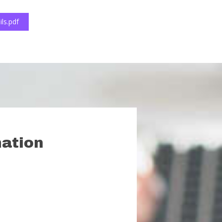
ls.pdf
mation